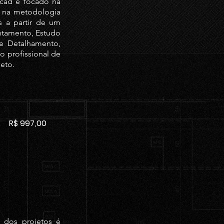
icad é focado na
e na metodologia
s a partir de um
ntamento, Estudo
 e Detalhamento,
 profissional de
jeto.
R$ 997,00
 dos projetos é