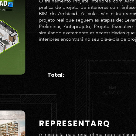
O treinamento Projete Interiores com Arch
prática de projeto de interiores com ênfas
BIM do Archicad. As aulas são estruturada
projeto real que seguem as etapas de: Leva
Preliminar, Anteprojeto, Projeto Executivo
simulando exatamente as necessidades que o
interiores encontrará no seu dia-a-dia de pro
Total:
REPRESENTARQ
A resposta para uma ótima representação