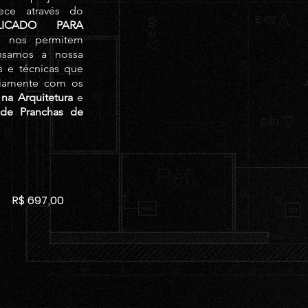
ece através do
LICADO PARA
e nos permitem
nsamos a nossa
s e técnicas que
riamente com os
na Arquitetura
e
e Pranchas de
R$ 697,00