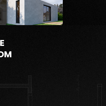
E
COM