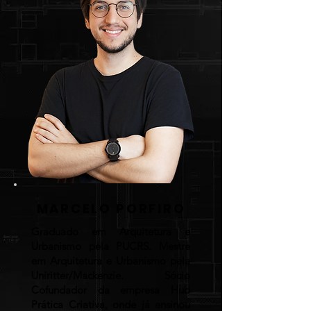
MARCELO PORFIRO
Graduado em Arquitetura e
Urbanismo pela PUCRS. Mestre
em Arquitetura e Urbanismo pela
Uniritter/Mackenzie. Sócio
Cofundador da empresa Hub
Prática Criativa, onde já ensinou