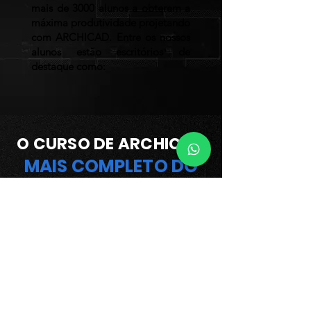
mais de 3000 alunos a obterem a
máxima produtividade projetando
com ARCHICAD. Entre os nossos
alunos estão escritórios de
destaque como:
O CURSO DE ARCHICAD
MAIS COMPLETO DO
BRASIL
PROJETO DE EDIFICAÇÃO
Projete do zero uma residência
unifamiliar, passando por todas as
etapas de projeto que irão