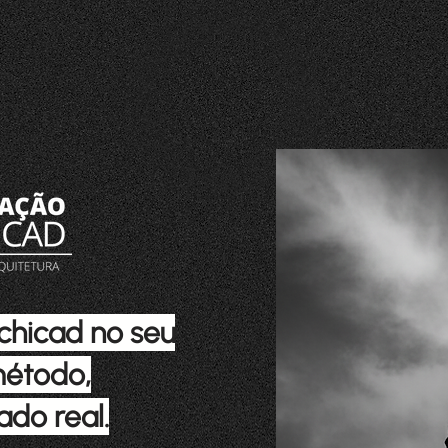
chicad no seu
método,
ado real.