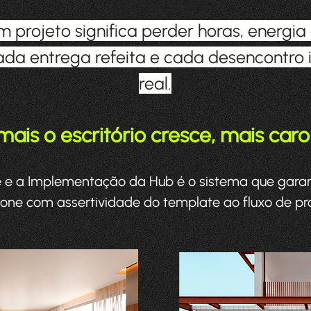
projeto significa perder horas, energia 
ada entrega refeita e cada desencontro
real.
ais o escritório cresce, mais caro 
e e a Implementação da Hub é o sistema que garan
ione com assertividade do template ao fluxo de pro