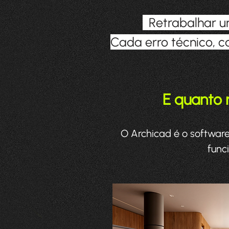
Retrabalhar um 
Cada erro técnico, c
E quanto m
O Archicad é o softwar
func