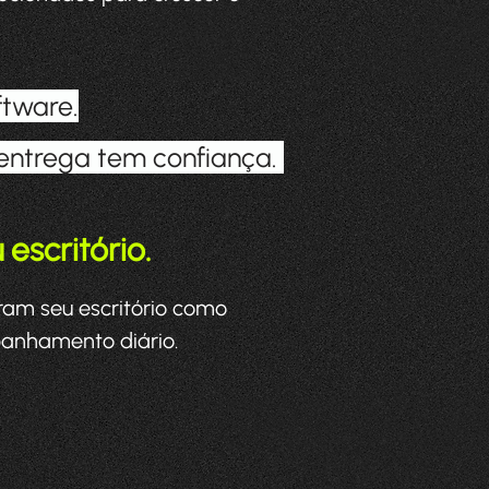
tware.
 entrega tem confiança.
escritório.
uram seu escritório como
panhamento diário.