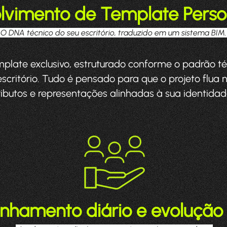
lvimento de Template Perso
O DNA técnico do seu escritório, traduzido em um sistema BIM
late exclusivo, estruturado conforme o padrão téc
escritório. Tudo é pensado para que o projeto flua
butos e representações alinhadas à sua identidade
hamento diário e evolução 