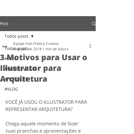
Post
Todos posts
Equipe Hub Prática Criativa
Todos posts
8 de jan. de 2018
1 min de leitura
3 Motivos para Usar o
#FREE
Illustrator para
#HUBEXPLICAAÍ
Arquitetura
#HUBDICAS
#VLOG
VOCÊ JÁ USOU O ILLUSTRATOR PARA 
REPRESENTAR ARQUITETURA?
Chega aquele momento de fazer 
suas pranchas e apresentações e 