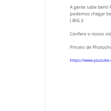
A gente sabe bem! 
podemos chegar bem
( BIG )!
Confere o nosso ví
Pinceis de Photosho
https://www.youtub