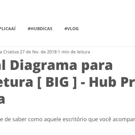
LICAAÍ
#HUBDICAS
#VLOG
a Criativa
27 de fev. de 2018
1 min de leitura
al Diagrama para
tura [ BIG ] - Hub P
a
e de saber como aquele escritório que você acompan