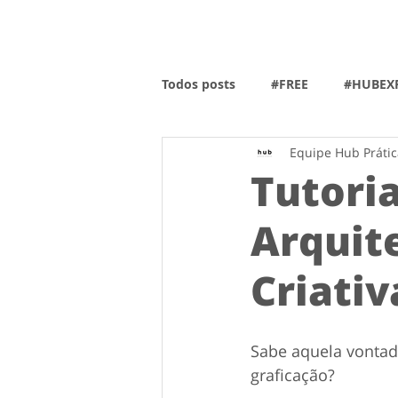
Todos posts
#FREE
#HUBEXP
Equipe Hub Prátic
Tutori
Arquite
Criativ
Sabe aquela vontad
graficação?