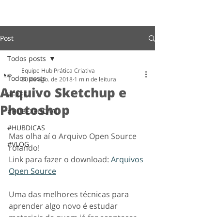
Post
Todos posts
Equipe Hub Prática Criativa
Todos posts
30 de ago. de 2018
1 min de leitura
Arquivo Sketchup e
#FREE
Photoshop
#HUBEXPLICAAÍ
#HUBDICAS
Mas olha aí o Arquivo Open Source 
#VLOG
rolando!⠀⠀⠀⠀⠀⠀⠀
Link para fazer o download: 
Arquivos 
Open Source
Uma das melhores técnicas para 
aprender algo novo é estudar 