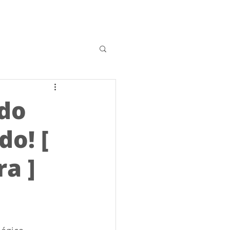
do
do! [
a ]