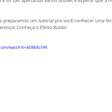
 é só sair apertando vários botões e esperar que a m
s preparamos um tutorial pra você conhecer uma fer
ferença! Conheça o Efeito Ruído! 
com/watch?v=aEI86Xc5If4