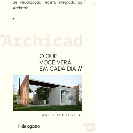
de visualização realista integrado ao
Archicad.
QUERO ME INSCREVER GRÁTIS
O QUE
VOCÊ
VERÁ
EM CADA
DIA
//
ARCHITECTURE
//
11 de agosto