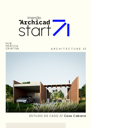
HUB
PRÁTICA
CRIATIVA
ARCHITECTURE
//
ESTUDO DE CASO
// Casa Cabana