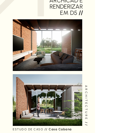
ARCHICAD E
RENDERIZAR
EM D5
//
ARCHITECTURE
//
ESTUDO DE CASO
// Casa Cabana