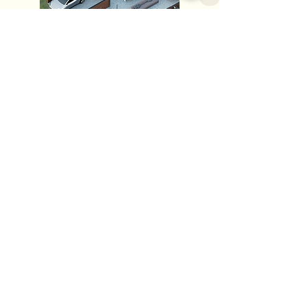
QUER APRENDER
ARCHICAD NA PRÁTICA,
FAZENDO UM PROJETO
DO ZERO.
Ao projetar a Casa Cabana do
zero, você vivenciará na prática
como aplicar soluções
arquitetônicas atuais, ganhando
confiança.