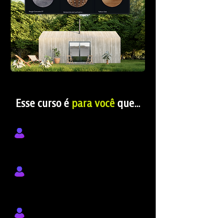
Esse curso é
para você
que...
Está cansado de perder tempo
exportando arquivos entre softwares
Quer mostrar seus projetos com
imagens profissionais (sem
depender de terceiros)
Já usa Archicad e quer aproveitar o
modelo para criar apresentações