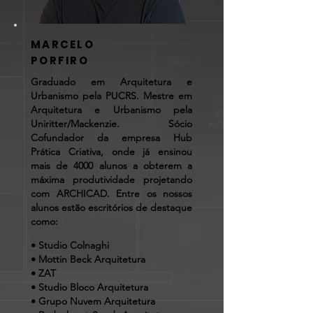
MARCELO
PORFIRO
Graduado em Arquitetura e
Urbanismo pela PUCRS. Mestre em
Arquitetura e Urbanismo pela
Uniritter/Mackenzie. Sócio
Cofundador da empresa Hub
Prática Criativa, onde já ensinou
mais de 4000 alunos a obterem a
máxima produtividade projetando
com ARCHICAD. Entre os nossos
alunos estão escritórios de destaque
como:
• Studio Colnaghi
• Mottin Beck Arquitetura
• ZAT
• Studio Bloco Arquitetura
• Grupo Nuvem Arquitetura