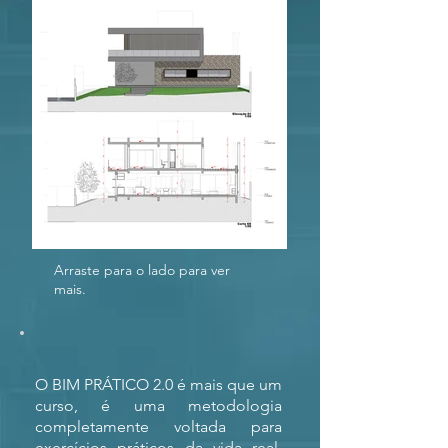
Arraste para o lado para ver
mais.
O BIM PRÁTICO 2.0 é mais que um
curso, é uma metodologia
completamente voltada para
exercícios práticos da vida real,