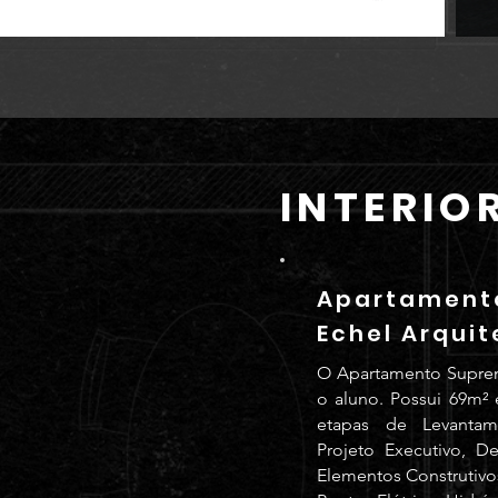
INTERIO
Apartamento
Echel Arquit
O Apartamento Suprem
o aluno. Possui 69m² 
etapas de Levantame
Projeto Executivo, D
Elementos Construtivo