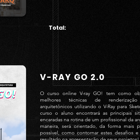
Total:
V-RAY GO 2.0
O curso online V-ray GO! tem como obj
melhores técnicas de renderizaçã
arquitetônicos utilizando o V-Ray para Ske
curso o aluno encontrará as principais s
encaradas na rotina de um profissional da ar
maneira, será orientado, da forma mais pr
possível, como contornar estes desafios e 
resultado na apresentação de seus projetos!