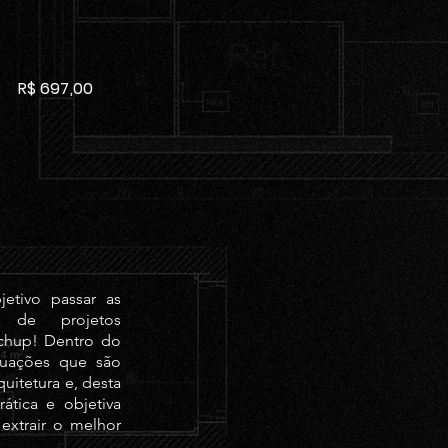
R$ 697,00
etivo passar as
o de projetos
tchup! Dentro do
ituações que são
quitetura e, desta
ática e objetiva
extrair o melhor