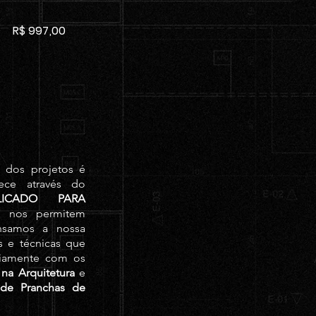
R$ 997,00
 dos projetos é
ece através do
LICADO PARA
e nos permitem
nsamos a nossa
s e técnicas que
riamente com os
na Arquitetura
e
e Pranchas de