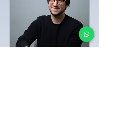
Graduado em Arquitetura e Urbanismo
pela PUCRS. Mestre em Arquitetura e
Urbanismo pela Uniritter/Mackenzie.
Sócio Cofundador da empresa Hub
Prática Criativa, onde atua há 10 anos
acelerando a transição do CAD para o
BIM, tendo ensinado mais de 4000
alunos a projetarem com o Archicad e a
alcançarem mais produtividade, ganho