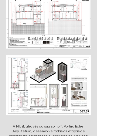
A HUB, através da sua spinoff: Porfiro Echel
Arquitetura, desenvolve todas as etapas de