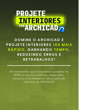
DOMINE O
ARCHICAD
E
PROJETE INTERIORES
10X MAIS
RÁPIDO
, GANHANDO
TEMPO
,
REDUZINDO ERROS E
RETRABALHOS!
Um treinamento que irá te ensinar a projetar do
ZERO ao estudo preliminar, anteprojeto,
executivo
e detalhamentos de
projetos de
interiores no ARCHICAD.