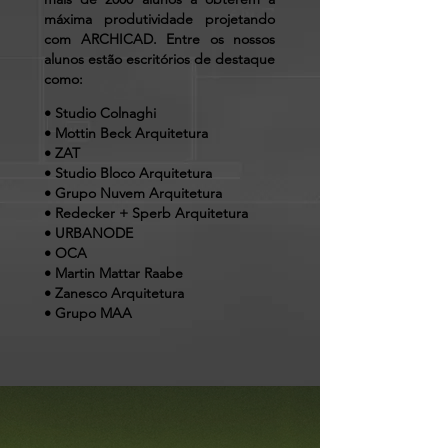
máxima produtividade projetando
com ARCHICAD. Entre os nossos
alunos estão escritórios de destaque
como:
• Studio Colnaghi
• Mottin Beck Arquitetura
• ZAT
• Studio Bloco Arquitetura
• Grupo Nuvem Arquitetura
• Redecker + Sperb Arquitetura
• URBANODE
• OCA
• Martin Mattar Raabe
• Zanesco Arquitetura
• Grupo MAA