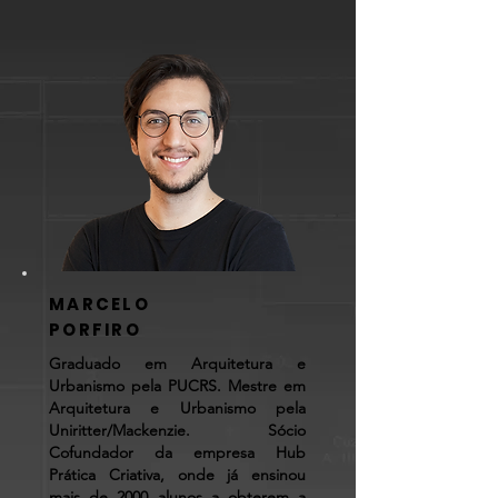
MARCELO
PORFIRO
Graduado em Arquitetura e
Urbanismo pela PUCRS. Mestre em
Arquitetura e Urbanismo pela
Uniritter/Mackenzie. Sócio
Cofundador da empresa Hub
Prática Criativa, onde já ensinou
mais de 2000 alunos a obterem a