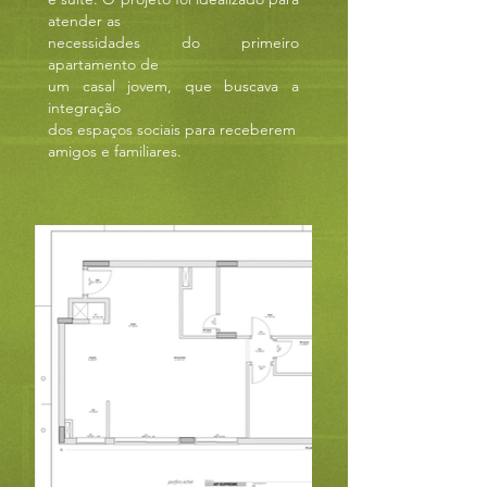
atender as
necessidades
do primeiro
apartamento de
um casal jovem,
que buscava a
integração
dos espaços
sociais para receberem
amigos
e familiares.